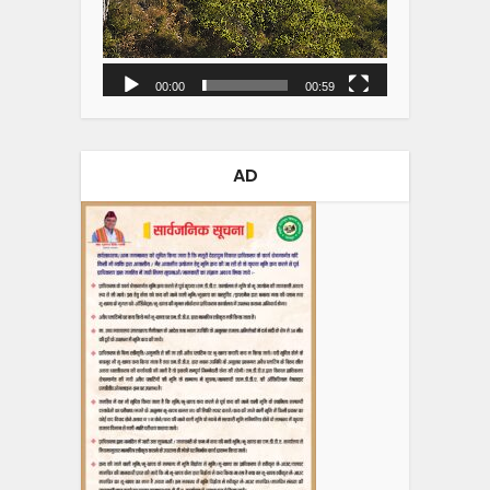
00:00
00:59
AD