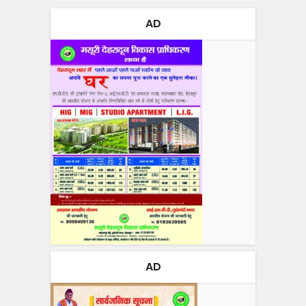
AD
AD