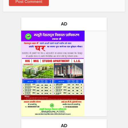
AD
AD