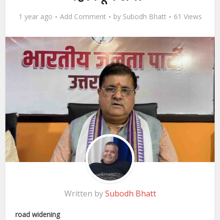
1 year ago
Add Comment
by
Subodh Bhatt
61 Views
Written by
Subodh Bhatt
road widening