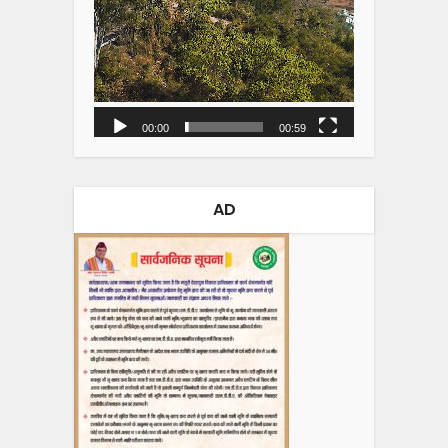
00:00
00:59
AD