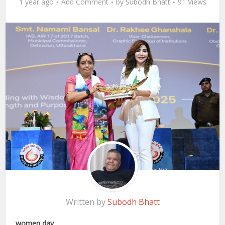
1 year ago
Add Comment
by
Subodh Bhatt
91 Views
Written by
Subodh Bhatt
women day