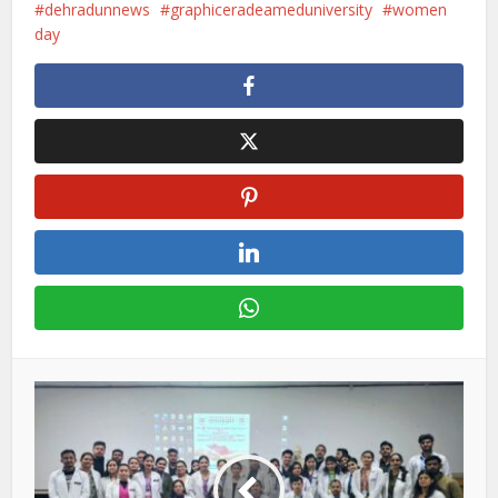
dehradunnews
graphiceradeameduniversity
women
day