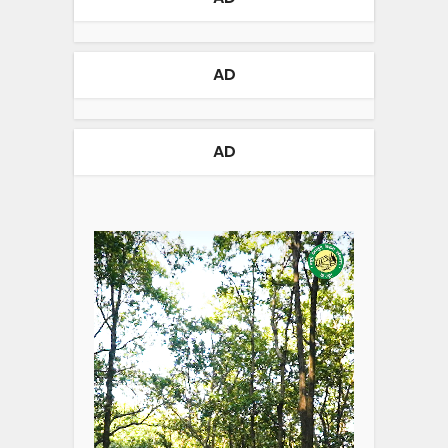
AD
AD
Video
Player