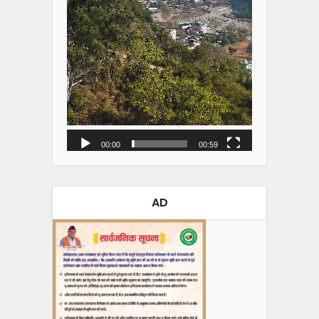
00:00
00:59
AD