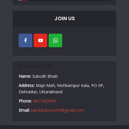
JOIN US
Contact Us
Name:
Subodh Bhatt
Address:
Majri Mafi, Mohkampur Kala, PO IIP,
Dehradun, Uttarakhand
Phone:
9837383994
Email:
harshitatimes09@gmail.com