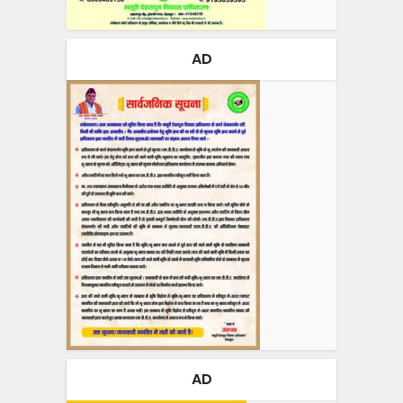
AD
AD