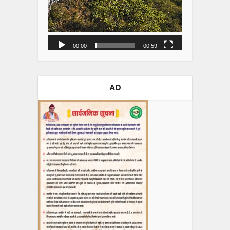
00:00
00:59
AD