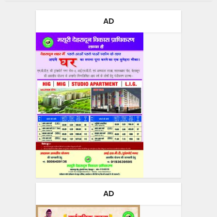
AD
AD