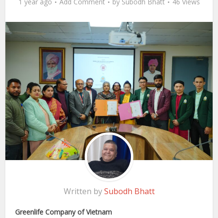
1 year ago
Add Comment
by
Subodh Bhatt
46 Views
Written by
Subodh Bhatt
Greenlife Company of Vietnam