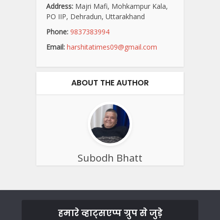
Address:
Majri Mafi, Mohkampur Kala,
PO IIP, Dehradun, Uttarakhand
Phone:
9837383994
Email:
harshitatimes09@gmail.com
ABOUT THE AUTHOR
Subodh Bhatt
हमारे व्हाट्सएप्प ग्रुप से जुड़े