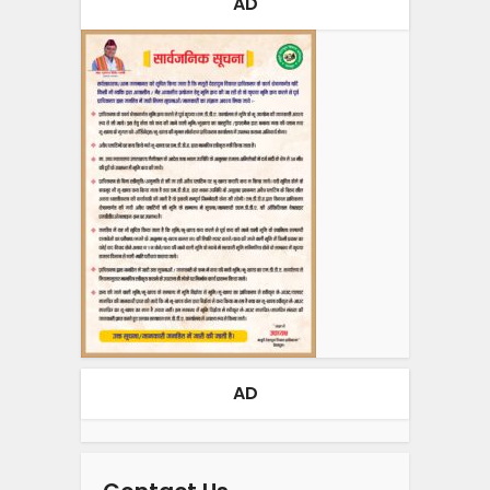
AD
AD