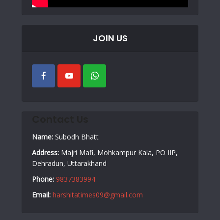
JOIN US
Contact Us
Name:
Subodh Bhatt
Address:
Majri Mafi, Mohkampur Kala, PO IIP,
Dehradun, Uttarakhand
Phone:
9837383994
Email:
harshitatimes09@gmail.com