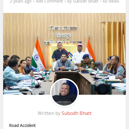
2 years ago
Add Comment
by
Subodh Bhatt
60 Views
Written by
Subodh Bhatt
Road Accident