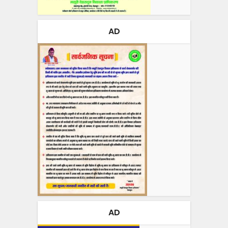
AD
AD