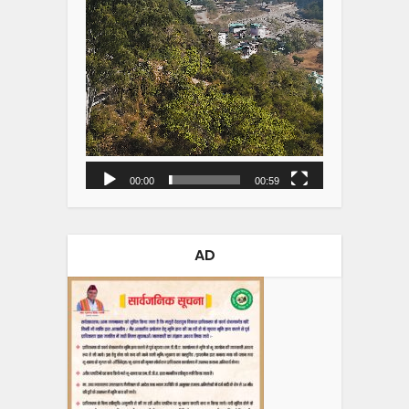
00:00
00:59
AD