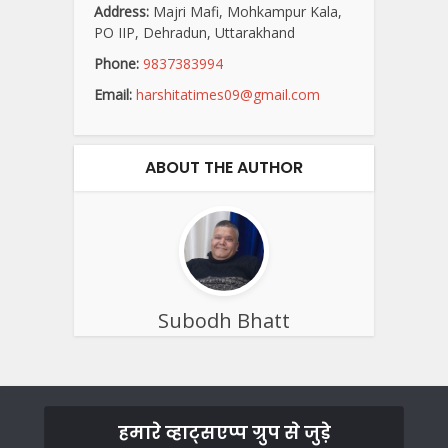
Address:
Majri Mafi, Mohkampur Kala,
PO IIP, Dehradun, Uttarakhand
Phone:
9837383994
Email:
harshitatimes09@gmail.com
ABOUT THE AUTHOR
Subodh Bhatt
हमारे व्हाट्सएप्प ग्रुप से जुड़े