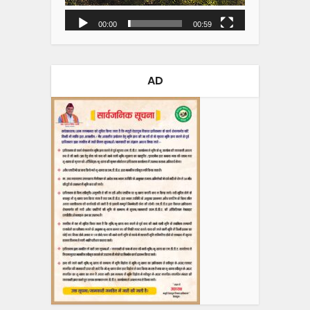
00:00
00:59
AD