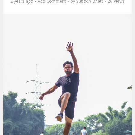
2 years ago
Add Comment
by
Subodh Bhatt
26 Views