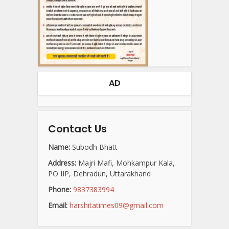
AD
Contact Us
Name:
Subodh Bhatt
Address:
Majri Mafi, Mohkampur Kala,
PO IIP, Dehradun, Uttarakhand
Phone:
9837383994
Email:
harshitatimes09@gmail.com