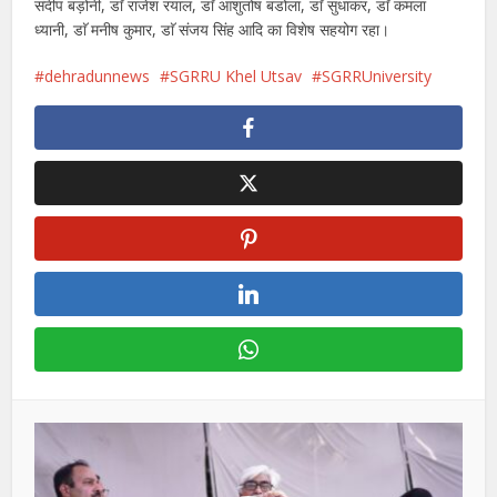
संदीप बड़ोनी, डाॅ राजेश रयाल, डाॅ आशुतोष बडोला, डाॅ सुधाकर, डाॅ कमला
ध्यानी, डाॅ मनीष कुमार, डाॅ संजय सिंह आदि का विशेष सहयोग रहा।
dehradunnews
SGRRU Khel Utsav
SGRRUniversity