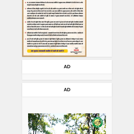
AD
AD
Video
Player