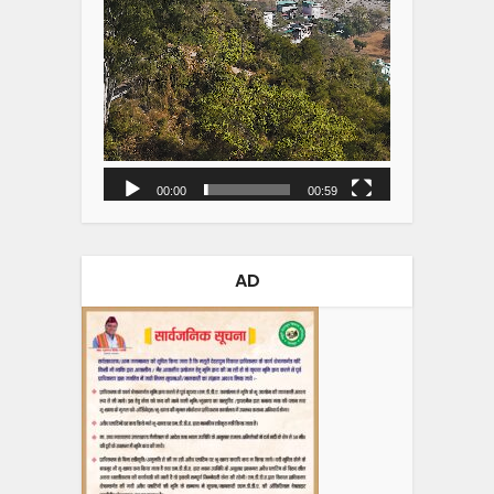
00:00
00:59
AD