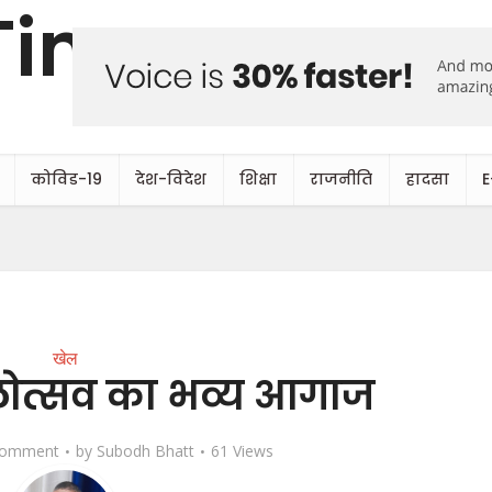
कोविड-19
देश-विदेश
शिक्षा
राजनीति
हादसा
E
खेल
लोत्सव का भव्य आगाज
Comment
by
Subodh Bhatt
61 Views