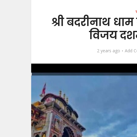
श्री बदरीनाथ धाम
विजय दशम
2 years ago
Add 