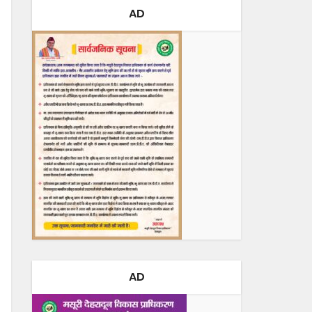
AD
AD