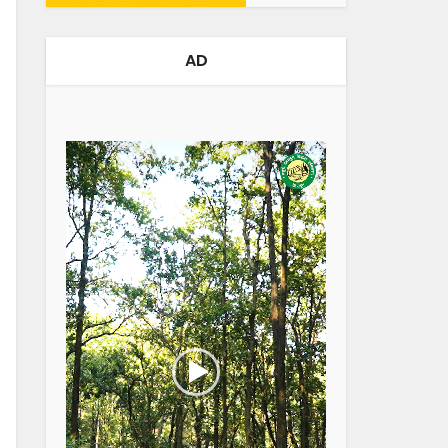
AD
Video
Player