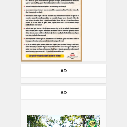
AD
AD
Video
Player