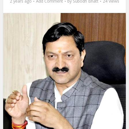
2 years ago
Add Comment
by
Subodh Bhatt
24 Views