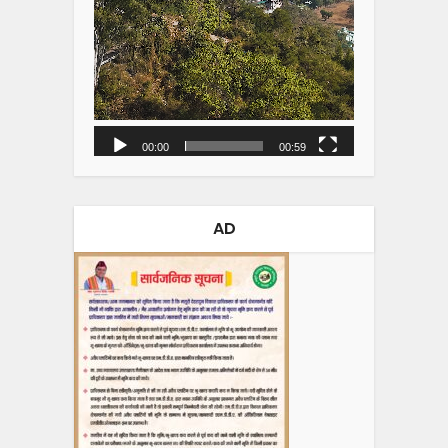
00:00
00:59
AD