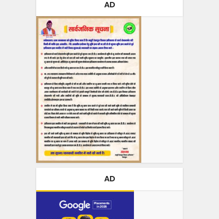
AD
AD