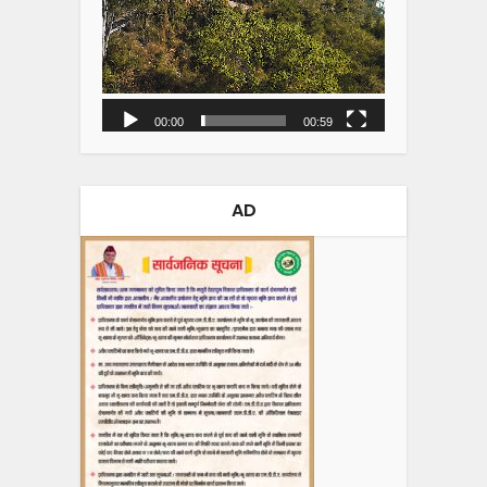
00:00
00:59
AD