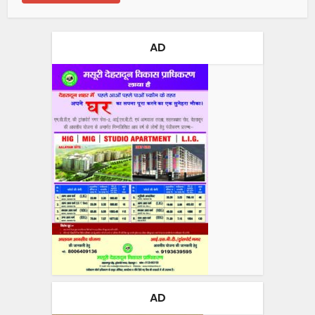
AD
AD