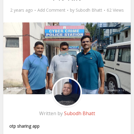
2 years ago
Add Comment
by
Subodh Bhatt
62 Views
Written by
Subodh Bhatt
otp sharing app