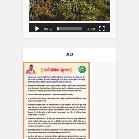
00:00
00:59
AD