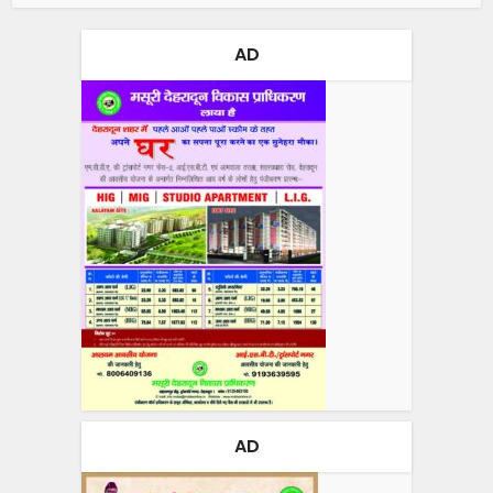
AD
AD