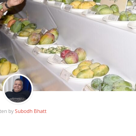
ten by
Subodh Bhatt