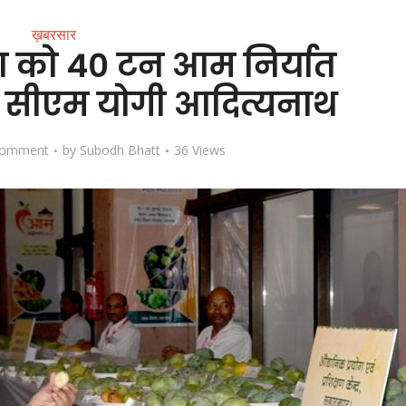
ख़बरसार
ा को 40 टन आम निर्यात
ेश: सीएम योगी आदित्यनाथ
Comment
by
Subodh Bhatt
36 Views