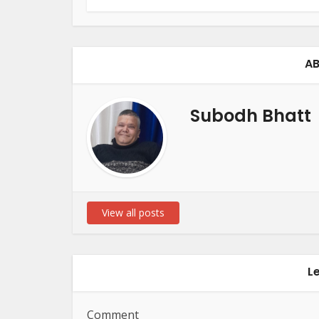
AB
Subodh Bhatt
View all posts
L
Comment