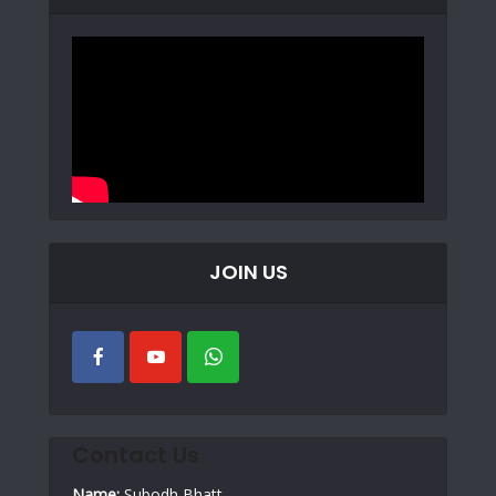
JOIN US
Contact Us
Name:
Subodh Bhatt