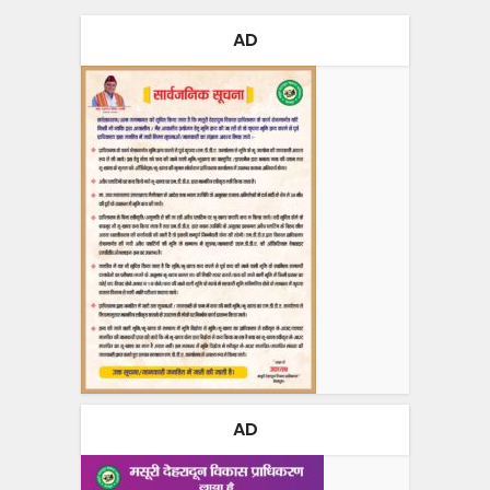
AD
AD