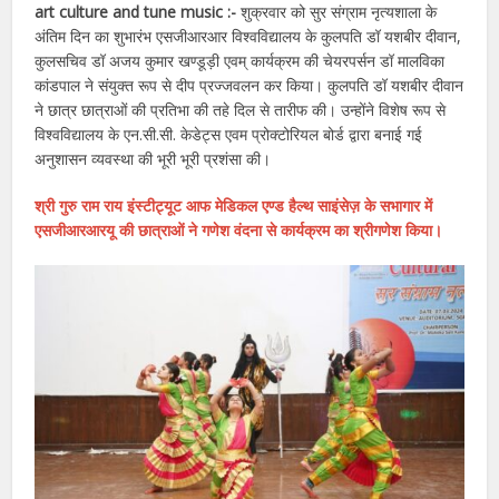
art culture and tune music :-
शुक्रवार को सुर संग्राम नृत्यशाला के
अंतिम दिन का शुभारंभ एसजीआरआर विश्वविद्यालय के कुलपति डॉ यशबीर दीवान,
कुलसचिव डॉ अजय कुमार खण्डूड़ी एवम् कार्यक्रम की चेयरपर्सन डॉ मालविका
कांडपाल ने संयुक्त रूप से दीप प्रज्जवलन कर किया। कुलपति डॉ यशबीर दीवान
ने छात्र छात्राओं की प्रतिभा की तहे दिल से तारीफ की। उन्होंने विशेष रूप से
विश्वविद्यालय के एन.सी.सी. केडेट्स एवम प्रोक्टोरियल बोर्ड द्वारा बनाई गई
अनुशासन व्यवस्था की भूरी भूरी प्रशंसा की।
श्री गुरु राम राय इंस्टीट्यूट आफ मेडिकल एण्ड हैल्थ साइंसेज़ के सभागार में
एसजीआरआरयू की छात्राओं ने गणेश वंदना से कार्यक्रम का श्रीगणेश किया।