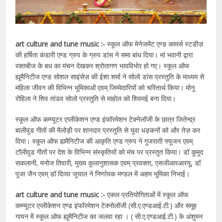
art culture and tune music :-
स्कूल ऑफ मेनेजमेंट एण्ड कामर्स स्टडीज़
की हर्षिता कंडारी एण्ड ग्रुप के ग्रुप डांस ने समा बांध दिया। मां भवानी द्वारा
रक्तबीज के बध का मंचन देखकर श्रोतागण भावविभोर हो गए। स्कूल ऑफ
ह्यूमैनिटीज एण्ड सोशल साइंसेज़ की ईशा शर्मा ने सोलो डांस प्रस्तुति के माध्यम से
महिला जीवन की विभिन्न भूमिकाओं एवम् जिम्मेदारियों को चरितार्थ किया। मोनू
रोहिला ने शिव तांडव सोलो प्रस्तुति से माहोल को शिवमई बना दिया।
स्कूल ऑफ कम्प्यूटर एप्लीकेशन एण्ड इंफॉरमेशन टेक्नेलॉजी के छात्र जितेन्द्र
बालीवुड गीतों की मैलोड़ी पर शानदार प्रस्तुति से युवा धड़कनों को और तेज़ कर
दिया। स्कूल ऑफ ह्यमैनिटीज की आकृति एण्ड ग्रुप ने गुजराती फ्यूजन एवम्
टॉलीवुड गीतों पर देश के विभिन्न संस्कृतियों को मंच पर प्रस्तुत किया। डॉ कुमुद
सकलानी, मनोज तिवारी, मुख्य कुलानुशासक एवम् प्रवक्ता, एसजीआरआरयू, डॉ
पूजा जैन एवम् डॉ दिव्या जुयाल ने निर्णायक मण्डल में अहम भूमिका निभाई।
art culture and tune music :-
एकल प्रतियोगिताओं में स्कूल ऑफ
कम्प्यूटर एप्लीकेशन एण्ड इंफॉरमेशन टेक्नोलॉजी (सी.ए.एण्डआई.टी.) और समूह
गायन में स्कूल ऑफ ह्यूमैनिटीज का जलवा रहा । ( सी.ए.एण्डआई.टी.) के अंशुमन