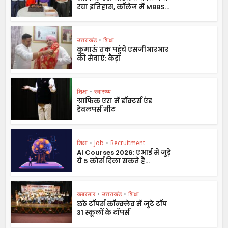
रचा इतिहास, कॉलेज में MBBS...
उत्तराखंड
•
शिक्षा
कुमाऊं तक पहुंचे एसजीआरआर
की सेवाएं: कैड़ा
शिक्षा
•
स्वास्थ्य
ग्राफिक एरा में डॉक्टर्स एंड
डेवलपर्स मीट
शिक्षा
•
Job
•
Recruitment
AI Courses 2026: एआई से जुड़े
ये 5 कोर्स दिला सकते हैं...
ख़बरसार
•
उत्तराखंड
•
शिक्षा
छठे टॉपर्स कॉन्क्लेव में जुटे टॉप
31 स्कूलों के टॉपर्स