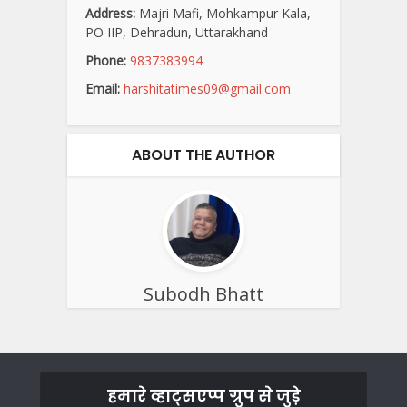
Address:
Majri Mafi, Mohkampur Kala,
PO IIP, Dehradun, Uttarakhand
Phone:
9837383994
Email:
harshitatimes09@gmail.com
ABOUT THE AUTHOR
Subodh Bhatt
हमारे व्हाट्सएप्प ग्रुप से जुड़े