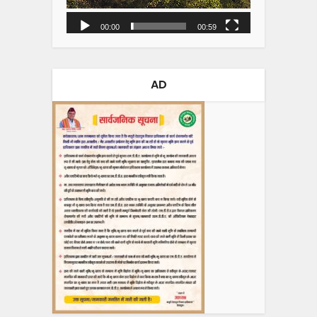
00:00
00:59
AD