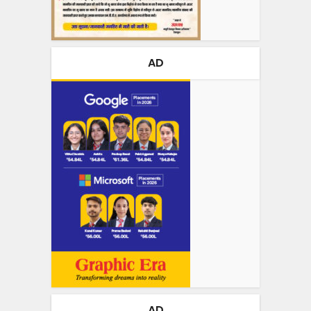
AD
AD