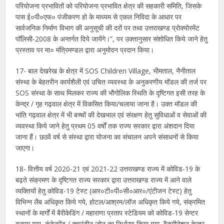
परियोजना प्रभावितों को परियोजना प्रभावित क्षेत्र की सहकारी समिति, जिसके
पास ई०पी०एफ० पंजीकरण हो के माध्यम से एकल निविदा के आधार पर
सार्वजनिक निर्माण विभाग की अनुसूची की दरों पर तथा उत्तराखण्ड प्रोक्योरमेंट
पॉलिसी-2008 के अन्तर्गत दिये जायेंगे।”, पर उक्तानुसार संशोधित किये जाने हेतु
प्रस्ताव पर मा० मंत्रिमण्डल द्वारा अनुमोदन प्रदान किया।
17- बाल देखरेख के क्षेत्र में SOS Children Village, भीमताल, नैनीताल
संस्था के बेहतरीन कार्यशैली एवं उचित व्यवस्था के अनुकरणीय मॉडल की तर्ज पर
SOS संस्था के साथ मिलकर राज्य की भौगोलिक स्थिति के दृष्टिगत इसी तरह के
केन्द्र / गृह गढ़वाल क्षेत्र में विकसित किया/चलाया जाना है। उक्त मॉडल की
भांति गढ़वाल क्षेत्र में भी बच्चों की देखभाल एवं संरक्षण हेतु सुविधाओं व सेवाओं की
व्यवस्था किये जाने हेतु प्रथम 05 वर्षों तक राज्य सरकार द्वारा अंशदान दिया
जाना हैं। छठवें वर्ष से संस्था द्वारा योजना का संचालन अपने संसाधनों से किया
जाएगा।
18- वित्तीय वर्ष 2020-21 एवं 2021-22 उत्तराखण्ड राज्य में कोविड-19 के
बढ़ते संक्रमण के दृष्टिगत राज्य सरकार द्वारा उत्तराखण्ड राज्य में आने वाले
व्यक्तियों हेतु कोविड-19 टेस्ट (आर०टी०पी०सी०आर०/एंटीजन टेस्ट) हेतु
विभिन्न लैब अधिकृत किये गये, होटल/आश्रम/लॉज अधिकृत किये गये, संक्रमित
स्थानों के मार्गों में बैरीकेडिंग / महाराणा प्रताप स्टेडियम को कोविड-19 सेन्टर
बनाया गया, कंटेनमेंट / क्वारंटीन जोन का निर्धारण किया गया, वैक्सीनेशन केन्द्र