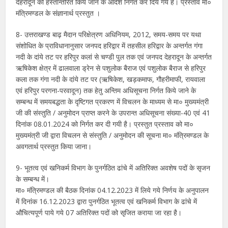
देहरादून को हस्तान्तरित किये जाने के आदेश निर्गत कर दिये गये हैं। प्रस्ताव मा०
मंत्रिमण्डल के संज्ञानार्थ प्रस्तुत ।
8- उत्तराखण्ड बाढ़ मैदान परिक्षेत्रण अधिनियम, 2012, समय-समय पर यथा
संशोधित के प्राविधानानुसार जनपद हरिद्वार में तहसील हरिद्वार के अन्तर्गत गंगा
नदी के दांये तट पर हरिपुर कलां से चण्डी पुल तक एवं जनपद देहरादून के अन्तर्गत
ऋषिकेश क्षेत्र में ढालवाला ड्रेन से पशुलोक बैराज एवं पशुलोक बैराज से हरिपुर
कला तक गंगा नदी के दांये तट पर (ऋषिकेश, खड़कमाफ, गौहरीमाफी, रायवाला
एवं हरिपुर परगना-परवादून) तक हेतु अन्तिम अधिसूचना निर्गत किये जाने के
सम्बन्ध में समयबद्धता के दृष्टिगत प्रकरण में विचलन के माध्यम से मा० मुख्यमंत्री
जी की संस्तुति / अनुमोदन प्राप्त करने के उपरान्त अधिसूचना संख्या-40 एवं 41
दिनांक 08.01.2024 को निर्गत कर दी गयी है। प्रस्तुत प्रस्ताव को मा०
मुख्यमंत्री जी द्वारा विचलन से संस्तुति / अनुमोदन की सूचना मा० मंत्रिमण्डल के
अवगतार्थ प्रस्तुत किया जाना।
9- भूतत्व एवं खनिकर्म विभाग के पुनर्गठित ढांचे में अतिरिक्त अवशेष पदों के सृजन
के सम्बन्ध में।
मा० मंत्रिमण्डल की बैठक दिनांक 04.12.2023 में लिये गये निर्णय के अनुपालन
में दिनांक 16.12.2023 द्वारा पुनर्गठित भूतत्व एवं खनिकर्म विभाग के ढांचे में
औचित्यपूर्ण पाये गये 07 अतिरिक्त पदों को सृजित कराया जा रहा है।