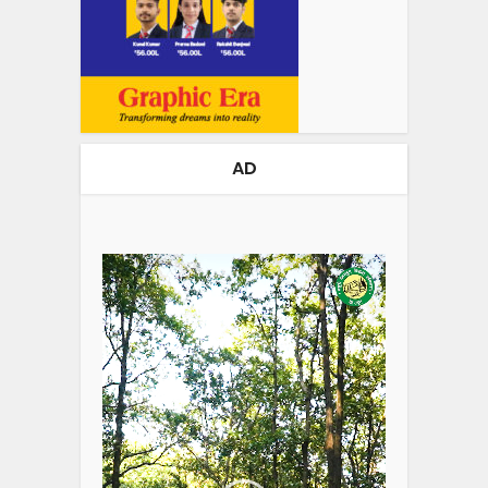
AD
Video
Player