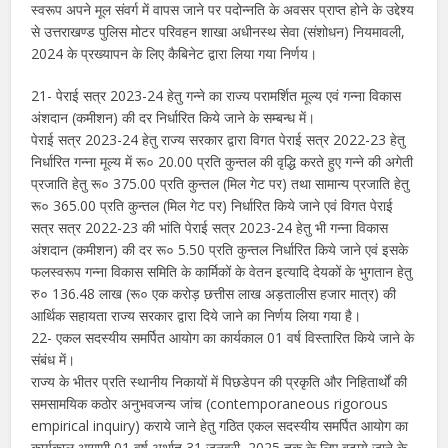
स्वरूप अपने मूल संवर्ग में वापस जाने पर पदोन्नति के अवसर प्राप्त होने के उद्देश्य
से उत्तराखण्ड पुलिस मोटर परिवहन शाखा अधीनस्थ सेवा (संशोधन) नियमावली,
2024 के प्रख्यापन के लिए कैबिनेट द्वारा लिया गया निर्णय।
21- पेराई सत्र 2023-24 हेतु गन्ने का राज्य परामर्शित मूल्य एवं गन्ना विकास
अंशदान (कमीशन) की दर निर्धारित किये जाने के सम्बन्ध में।
पेराई सत्र 2023-24 हेतु राज्य सरकार द्वारा विगत पेराई सत्र 2022-23 हेतु
निर्धारित गन्ना मूल्य में रू० 20.00 प्रति कुन्तल की वृद्धि करते हुए गन्ने की अगेती
प्रजाति हेतु रू० 375.00 प्रति कुन्तल (मिल गेट पर) तथा सामान्य प्रजाति हेतु
रू० 365.00 प्रति कुन्तल (मिल गेट पर) निर्धारित किये जाने एवं विगत पेराई
सत्र सत्र 2022-23 की भांति पेराई सत्र 2023-24 हेतु भी गन्ना विकास
अंशदान (कमीशन) की दर रू० 5.50 प्रति कुन्तल निर्धारित किये जाने एवं इसके
फलस्वरूप गन्ना विकास समिति के कार्मिकों के वेतन इत्यादि देयकों के भुगतान हेतु
रु० 136.48 लाख (रू० एक करोड़ छत्तीस लाख अड़तालीस हजार मात्र) की
आर्थिक सहायता राज्य सरकार द्वारा दिये जाने का निर्णय लिया गया है।
22- एकल सदस्यीय समर्पित आयोग का कार्यकाल 01 वर्ष विस्तारित किये जाने के
संबंध में।
राज्य के भीतर प्रति स्थानीय निकायों में पिछडेपन की प्रकृति और निहितार्थों की
समसामयिक कठोर अनुभवजन्य जांच (contemporaneous rigorous
empirical inquiry) कराये जाने हेतु गठित एकल सदस्यीय समर्पित आयोग का
कार्यकाल आगामी 01 वर्ष अर्थात् 31 जनवरी, 2025 तक के लिए बढ़ाये जाने के