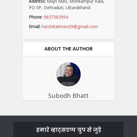
Address:
Majri Mafi, Mohkampur Kala,
PO IIP, Dehradun, Uttarakhand
Phone:
9837383994
Email:
harshitatimes09@gmail.com
ABOUT THE AUTHOR
Subodh Bhatt
हमारे व्हाट्सएप्प ग्रुप से जुड़े