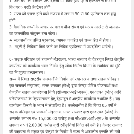
1. जलाशयों की वर्तमान उत्पादकता 41 कि०ग्रा० प्रति हैक्टेयर से 60-65
कि०ग्रा० प्रति हैक्टेयर होगी।
2. राज्य को प्राप्त होने वाले राजस्व में लगभग 50 से 60 प्रतिशत तक वृद्धि
होगी।
3. वैज्ञानिक तथ्यों के आधार पर मत्स्य बीज संचय एवं मत्स्य आखेट से जलाशय
का जलजैविक संतुलन बना रहेगा।
4. जलाशयों का उचित प्रबन्धन, व्यापक जनहित एवं राज्य हित में होगा।
5. “खुली ई-निविदा” किये जाने पर निविदा प्रक्रिया में पारदर्शिता आयेगी।
6- सड़क परिवहन एवं राजमार्ग मंत्रालय, भारत सरकार के देहरादून स्थित क्षेत्रीय
कार्यालय को कार्यालय भवन निर्माण हेतु लोक निर्माण विभाग के स्वामित्व की भूमि
का निःशुल्क हस्तान्तरण।
राज्य में स्थित राष्ट्रीय राजमार्गों के निर्माण एवं रख-रखाव तथा सड़क परिवहन
एक राजमार्ग मंत्रालय, भारत सरकार (मोर्थ) द्वारा केन्द्र पोषित योजनाओं यथा-
केन्द्रीय सड़क अवसंरचना निधि (सी०आर०आई०एफ०), एन०एच० (ओ०) आदि
परियोजनाओं के क्रियान्वयन हेतु देहरादून में क्षत्रीय कार्यालय स्थापित है। यह
कार्यालय किराये के भवन में संचालित है। उल्लेखनीय है कि विगत 05 वर्षों में
सड़क परिवहन एवं राजमार्ग मंत्रालय, भारत सरकार द्वारा एन०एच० (ओ०) के
अन्तर्गत लगभग रु० 15,000.00 करोड़ तथा सी०आर०आई०एच० के अन्तर्गत
लगभग रु० 12,00.00 करोड क्री स्वीकृतियां निर्गत की गयी है। केन्द्र सरकार
की सहायता से सड़क एवं सेतुओं के निर्माण में राज्य ने आशातीत प्रगति की गयी