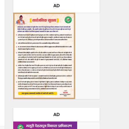
AD
AD