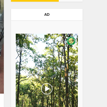
AD
Video
Player