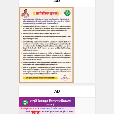
AD
AD