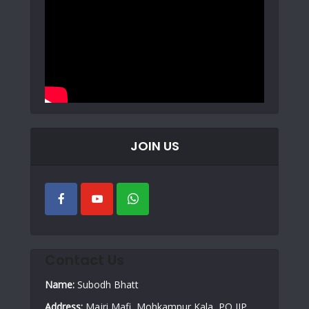
JOIN US
Contact Us
Name:
Subodh Bhatt
Address:
Majri Mafi, Mohkampur Kala, PO IIP,