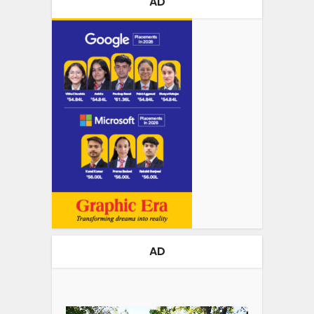
AD
AD
Video
Player