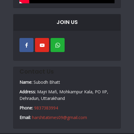
JOIN US
Contact Us
Name:
Subodh Bhatt
Address:
Majri Mafi, Mohkampur Kala, PO IIP,
Dehradun, Uttarakhand
Phone:
9837383994
Email:
harshitatimes09@gmail.com