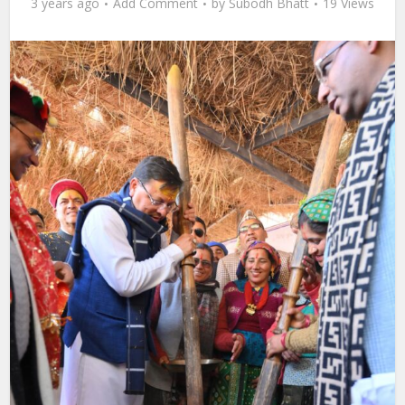
3 years ago
Add Comment
by
Subodh Bhatt
19 Views