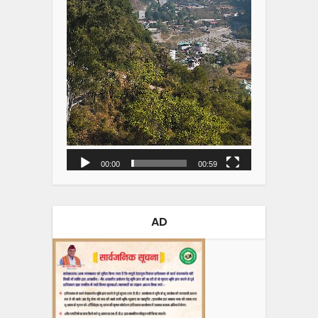
00:00
00:59
AD