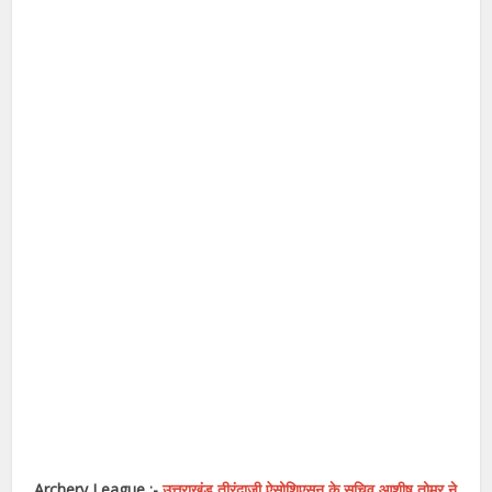
Archery League :-
उत्तराखंड तीरंदाजी ऐसोशिएसन के सचिव आशीष तोमर ने