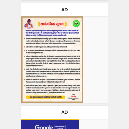
AD
AD