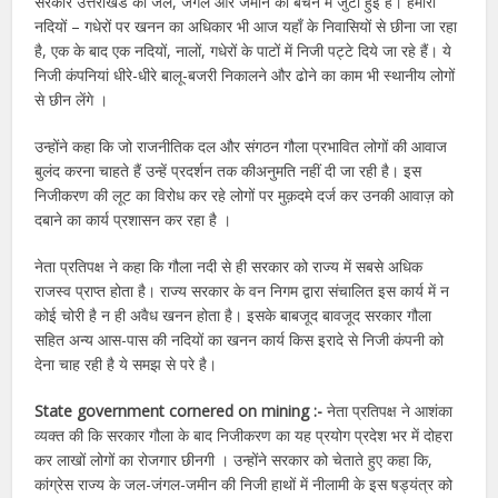
सरकार उत्तराखंड की जल, जंगल और जमीन को बेचने में जुटी हुई है। हमारी
नदियों – गधेरों पर खनन का अधिकार भी आज यहाँ के निवासियों से छीना जा रहा
है, एक के बाद एक नदियों, नालों, गधेरों के पाटों में निजी पट्टे दिये जा रहे हैं। ये
निजी कंपनियां धीरे-धीरे बालू-बजरी निकालने और ढोने का काम भी स्थानीय लोगों
से छीन लेंगे ।
उन्होंने कहा कि जो राजनीतिक दल और संगठन गौला प्रभावित लोगों की आवाज
बुलंद करना चाहते हैं उन्हें प्रदर्शन तक कीअनुमति नहीं दी जा रही है। इस
निजीकरण की लूट का विरोध कर रहे लोगों पर मुक़दमे दर्ज कर उनकी आवाज़ को
दबाने का कार्य प्रशासन कर रहा है ।
नेता प्रतिपक्ष ने कहा कि गौला नदी से ही सरकार को राज्य में सबसे अधिक
राजस्व प्राप्त होता है। राज्य सरकार के वन निगम द्वारा संचालित इस कार्य में न
कोई चोरी है न ही अवैध खनन होता है। इसके बाबजूद बावजूद सरकार गौला
सहित अन्य आस-पास की नदियों का खनन कार्य किस इरादे से निजी कंपनी को
देना चाह रही है ये समझ से परे है।
State government cornered on mining :-
नेता प्रतिपक्ष ने आशंका
व्यक्त की कि सरकार गौला के बाद निजीकरण का यह प्रयोग प्रदेश भर में दोहरा
कर लाखों लोगों का रोजगार छीनगी । उन्होंने सरकार को चेताते हुए कहा कि,
कांग्रेस राज्य के जल-जंगल-जमीन की निजी हाथों में नीलामी के इस षड्यंत्र को