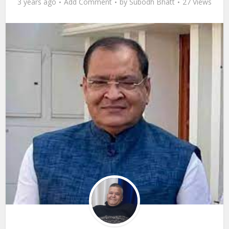
3 years ago
Add Comment
by
Subodh Bhatt
27 Views