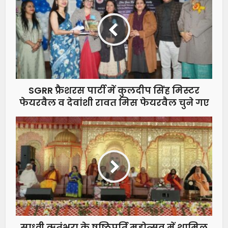
SGRR फ्रैशरस पार्टी में कुलदीप सिंह मिस्टर
फेयरवैल व देवांशी रावत मिस फेयरवैल चुने गए
साध्वी ऋतंभरा के षष्ठिपूर्ति महोत्सव में शामिल