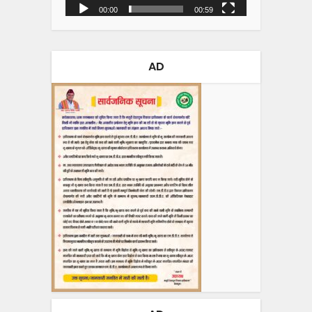
00:00
00:59
AD