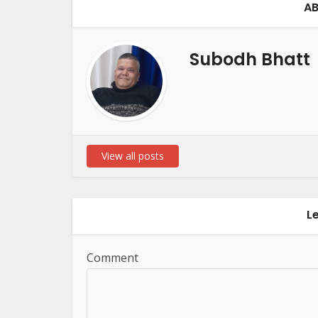
AB
Subodh Bhatt
View all posts
L
Comment