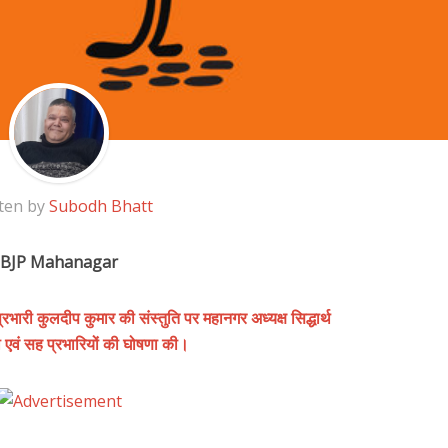
ten by
Subodh Bhatt
BJP Mahanagar
भारी कुलदीप कुमार की संस्तुति पर महानगर अध्यक्ष सिद्धार्थ
री एवं सह प्रभारियों की घोषणा की।