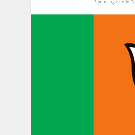
3 years ago
Add C