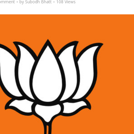
omment
by
Subodh Bhatt
108 Views