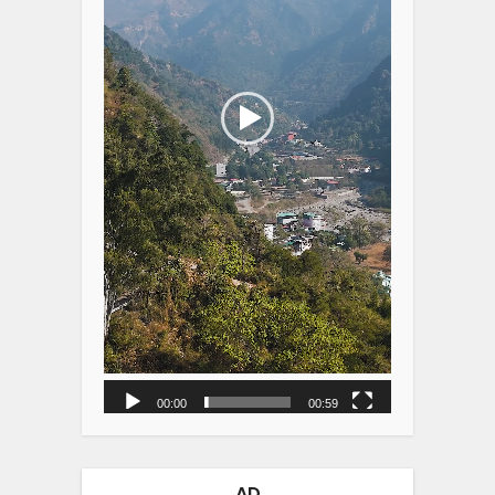
00:00
00:59
AD