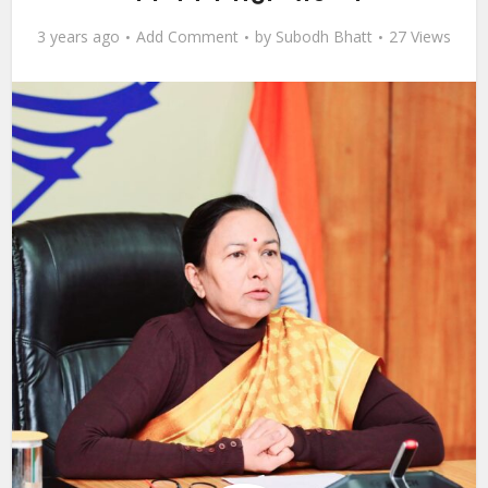
3 years ago
Add Comment
by
Subodh Bhatt
27 Views