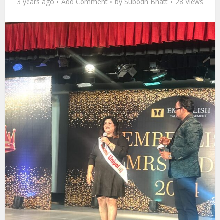
3 years ago
Add Comment
by
Subodh Bhatt
28 Views