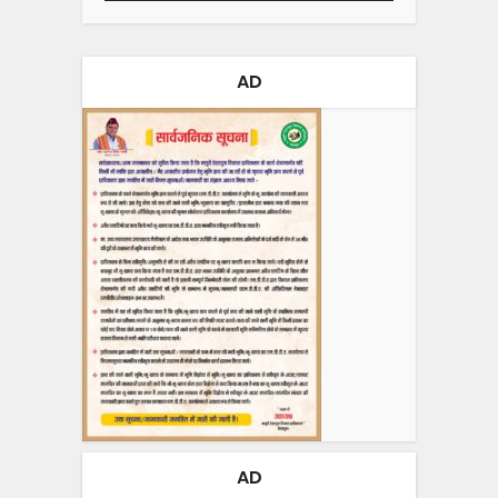
AD
AD