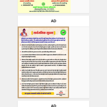
AD
AD