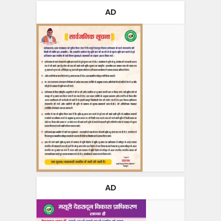
AD
AD