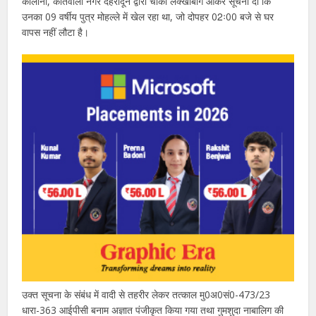
कॉलोनी, कोतवाली नगर देहरादून द्वारा चौकी लक्खीबाग आकर सूचना दी कि
उनका 09 वर्षीय पुत्र मोहल्ले में खेल रहा था, जो दोपहर 02ः00 बजे से घर
वापस नहीं लौटा है।
उक्त सूचना के संबंध में वादी से तहरीर लेकर तत्काल मु0अ0सं0-473/23
धारा-363 आईपीसी बनाम अज्ञात पंजीकृत किया गया तथा गुमशुदा नाबालिग की