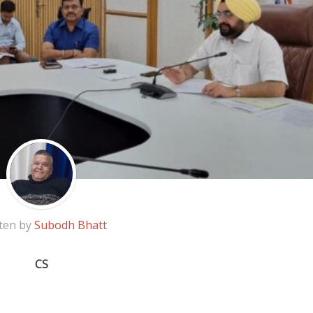
ten by
Subodh Bhatt
CS