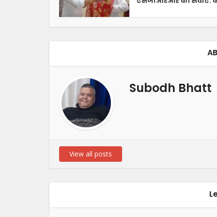
एसजीआरआर की सेवाएं: कै
AB
Subodh Bhatt
View all posts
L