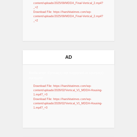
content/uploads/2025/09/MDDA_Final-Vertical_2.mp4?
_=2
Download File: https://harshitatimes.com/wp-
content/uploads/2025/09/MDDA_Final-Vertical_2.mp4?
_=2
AD
Video
Media error: Format(s) not supported or source(s)
not found
Player
Download File: https://harshitatimes.com/wp-
content/uploads/2026/02/Vertical_V1_MDDA-Housing-
1.mp4?_=3
Download File: https://harshitatimes.com/wp-
content/uploads/2026/02/Vertical_V1_MDDA-Housing-
1.mp4?_=3