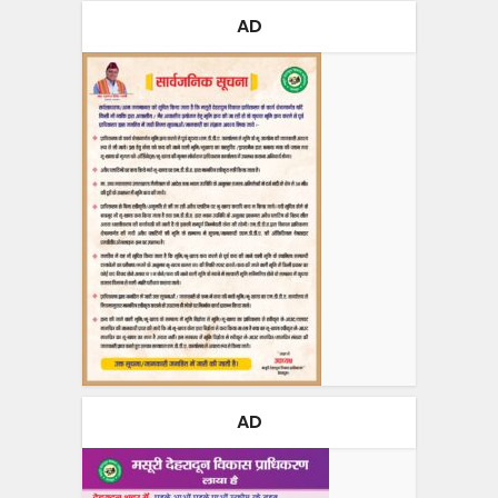
AD
AD