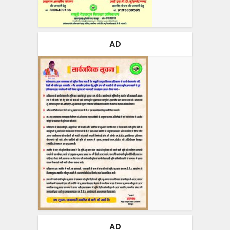
AD
AD