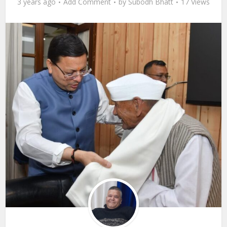
3 years ago
Add Comment
by
Subodh Bhatt
17 Views