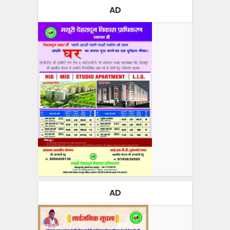
AD
AD