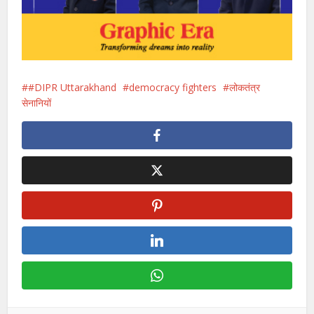
#DIPR Uttarakhand
democracy fighters
लोकतंत्र
सेनानियों