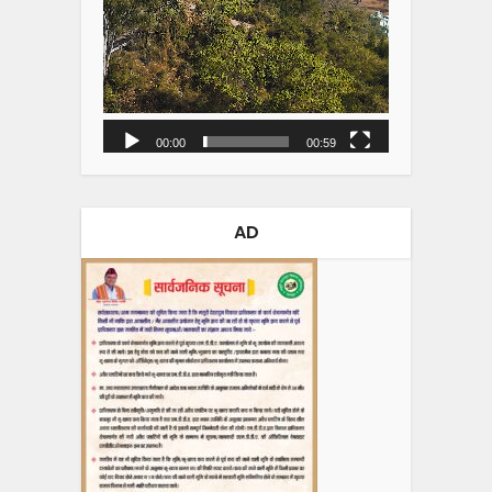
00:00
00:59
AD