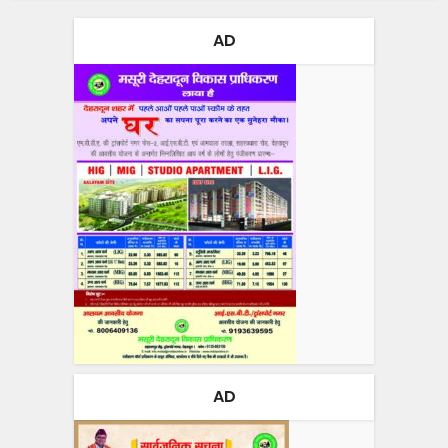
AD
AD