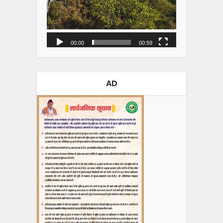
00:00
00:59
AD