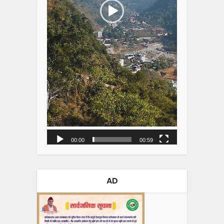
00:00
00:59
AD