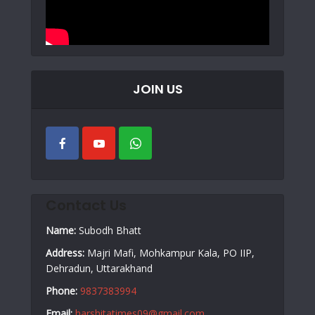
JOIN US
Contact Us
Name:
Subodh Bhatt
Address:
Majri Mafi, Mohkampur Kala, PO IIP,
Dehradun, Uttarakhand
Phone:
9837383994
Email:
harshitatimes09@gmail.com