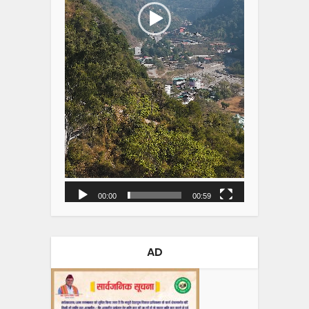
00:00
00:59
AD