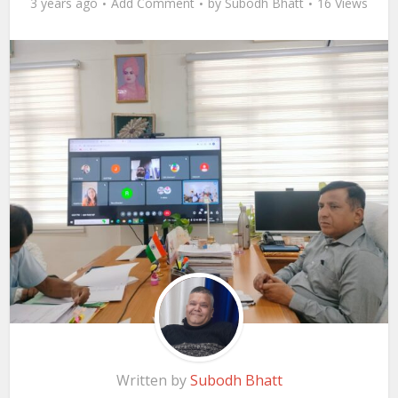
3 years ago
Add Comment
by
Subodh Bhatt
16 Views
Written by
Subodh Bhatt