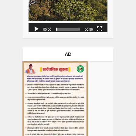
00:00
00:59
AD