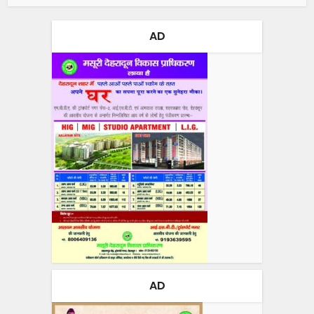
AD
AD