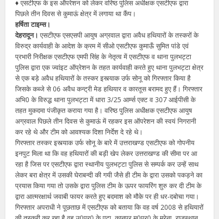
♦️ एसटीएफ के इस ऑपरेशन को लेकर वरिष्ठ पुलिस अधीक्षक एसटीएफ द्वारा
पिछले तीन दिवस से कुमाऊं क्षेत्र में लगाया था कैंप।
हर्षिता टाइम्स।
देहरादून।
एसटीएफ एसएसपी आयुष अग्रवाल द्वारा अवैध हथियारों के तस्करों के
विरुद्र कार्यवाही के आदेश के क्रम में सीओ एसटीएफ कुमाऊँ सुमित पांडे एवं
प्रभारी निरीक्षक एसटीएफ एमपी सिंह के नेतृत्व में एसटीएफ व थाना पुलभट्टा
पुलिस द्वारा एक ज्वांइट ऑप्रेशन के तहत कार्यवाही करते हुए थाना पुलभट्टा क्षेत्र
से एक बड़े अवैध हथियारों के तस्कर इस्त्याक उर्फ सोनू को गिरफ्तार किया है
जिसके कब्जे से 06 अवैध कन्ट्री मेड हथियार व कारतूस बरामद हुए हैं। गिरफ्तार
अभि0 के विरुद्ध थाना पुलभट्टा में धारा 3/25 आर्म्स एक्ट व 307 आईपीसी के
तहत मुकदमा पंजीकृत कराया गया है। वरिष्ठ पुलिस अधीक्षक एसटीएफ आयुष
अग्रवाल पिछले तीन दिवस से कुमाऊं में रहकर इस ऑपरेशन की स्वयं निगरानी
कर रहे थे और टीम को आवश्यक दिशा निर्देश दे रहे थे।
गिरफ्तार तस्कर इस्त्याक उर्फ सोनू के बारे में उत्तराखण्ड एसटीएफ को गोपनीय
इनपुट मिला था कि वह हथियारों की बड़ी खेप लेकर उत्तराखण्ड की सीमा पर आ
रहा है जिस पर एसटीएफ द्वारा स्थानीय पुलभट्टा पुलिस से सम्पर्क कर उन्हें साथ
लेकर बरा क्षेत्र में उसकी घेराबन्दी की गयी जैसे ही टीम के द्वारा उसको पकड़ने का
प्रयास किया गया तो उसके द्वारा पुलिस टीम के ऊपर फायरिंग शुरु कर दी टीम के
द्वारा आत्मरक्षार्थ जवाबी फायर करते हुए बदमाश को मौके पर ही धर-दबोचा गया।
गिरफ्तार अपराधी ने पूछताछ में एसटीएफ को बताया कि वह वर्ष 2008 से हथियारों
की तस्करी कर रहा है वह उ0प्र0 के एटा, कानपुर म0प्र0 के मुरेना, राजस्थान