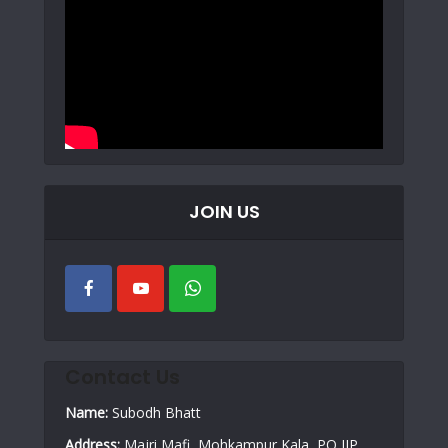
JOIN US
Contact Us
Name:
Subodh Bhatt
Address:
Majri Mafi, Mohkampur Kala, PO IIP,