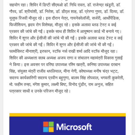
सहयोग रहा। शिविर में डिप्टी सीएमओ डॉ. निधि रावत, डॉ. राजेन्द्र खंडूरी, डाॅ.
गौरव, डाॅ. श्रीयांशी, डाॅ. नितेश, डॉ. डीएल शाह, डॉ. प्रेरणा गुप्ता, डॉ. दिव्या, डॉ.
यूसुफ रिजवी मौजूद रहे। इस दौरान नेत्र, गायनेकोलाॅजी, सर्जरी, आर्थोपैडिक,
फिजीशियन, हृदय रोग विशेषज्ञ, मौजूद रहे। इसके अलावा ब्लड टेस्ट व कई
प्रकार की जांचे की गईं। इसके साथ ही शिविर में आयुष्मान कार्ड भी बनाये गए।
शिविर में शुगर और ईसीजी की जांचे भी की गईं। इसके अलावा ब्लड टेस्ट व कई
प्रकार की जांचे की गईं। शिविर में शुगर और ईसीजी की जांचे भी की गईं।
फार्मासिस्ट मीनाश्री, इरफान, स्टाॅफ नर्स राखी शर्मा आदि स्टाॅफ मौजूद रहा।
शिविर की अध्यक्षता क्लब अध्यक्ष अजय राणा व संचालन महामंत्री विकास गुसाईं
ने किया। इस अवसर पर वरिष्ठ उपाध्यक्ष रश्मि खत्री, कनिष्ठ उपाध्यक्ष दरबान
सिंह, संयुक्त मंत्री राजीव थपलियाल, मीना नेगी, कोषाध्यक्ष मनीष चंद्र भट्ट,
सदस्य कार्यकारिणी सदस्य प्रवीन बहुगुणा, बालम सिंह तोपवाल, भगवती कुकरेती,
मो. फहीम तन्हा, मंगेश कुमार, लक्ष्मी बिष्ट, विनोद पुंडीर, राम अनुज, सहित
पत्रकार साथी व उनके परिजन मौजूद रहे।