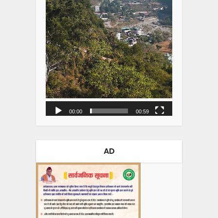
00:00
00:59
AD