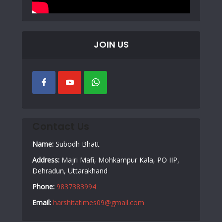
JOIN US
Contact Us
Name:
Subodh Bhatt
Address:
Majri Mafi, Mohkampur Kala, PO IIP,
Dehradun, Uttarakhand
Phone:
9837383994
Email:
harshitatimes09@gmail.com