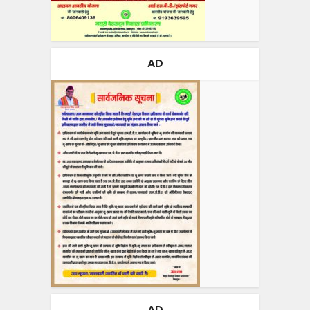
AD
AD