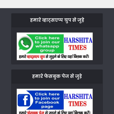
हमारे व्हाट्सएप्प ग्रुप से जुड़े
हमारे फेसबुक पेज से जुड़े