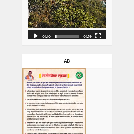
00:00
00:59
AD