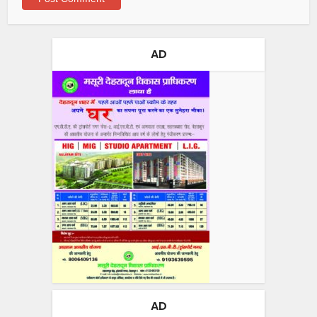
AD
AD