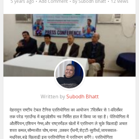
5 years ago
Add Comment
by
Subodh Bhatt
12 Views
Written by
Subodh Bhatt
देहरादून राष्टीय टेबल टैनिस प्रतियोगिता का आयोजन 7दिसँबर से 14दिसँबर
तक परेड ग्राउँन्ड में बहुउद्देशीय नव निर्मित हाल में किया जा रहा है। र्पतियोगिता में
औलँपियन,एशियन गेम्स,और राष्ट्रमँडल खेलों में प्रतिभाग ले चुके खिलाडी़ अचत
शरत कमल,सौम्यजीत घोष,मानव ,ठक्कर एँथनी,शेट्टी-सुतीर्था,जायसवाल-
मधुरिका,बडे़ खिलाडी़ इस प्रतियोगिता में प्रतिभाग करैंगे। प्रतियोगिता