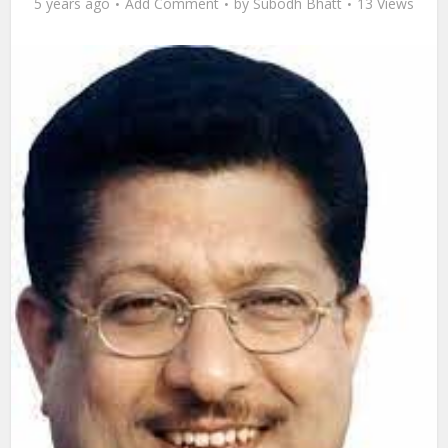
5 years ago
Add Comment
by
Subodh Bhatt
13 Views