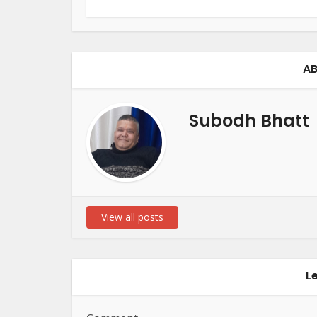
AB
Subodh Bhatt
View all posts
L