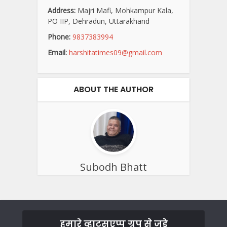
Address:
Majri Mafi, Mohkampur Kala,
PO IIP, Dehradun, Uttarakhand
Phone:
9837383994
Email:
harshitatimes09@gmail.com
ABOUT THE AUTHOR
Subodh Bhatt
हमारे व्हाट्सएप्प ग्रुप से जुड़े