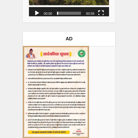
00:00
00:59
AD