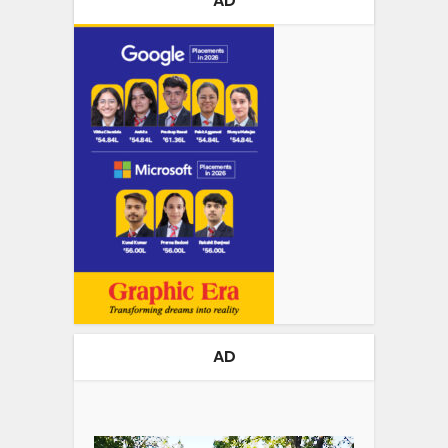
AD
AD
Video
Player