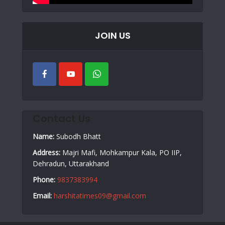
JOIN US
Contact Us
Name:
Subodh Bhatt
Address:
Majri Mafi, Mohkampur Kala, PO IIP,
Dehradun, Uttarakhand
Phone:
9837383994
Email:
harshitatimes09@gmail.com