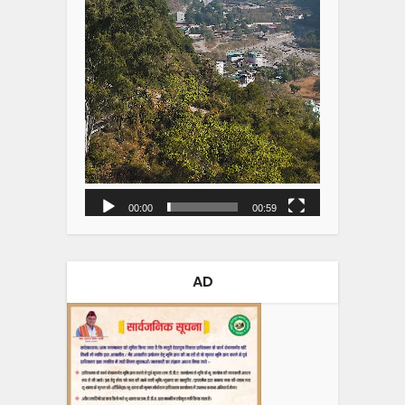
00:00
00:59
AD