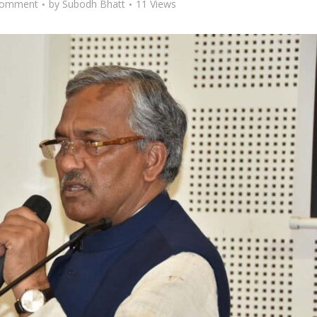
Comment
by
Subodh Bhatt
11 Views